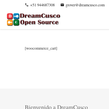
+51 944687308
grover@dreamcusco.com
phone
email
[woocommerce_cart]
Bienvenido a DreamCusco