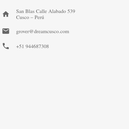
San Blas Calle Alabado 539
home
Cusco – Perú
mail
grover@dreamcusco.com
phone
+51 944687308