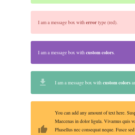
error
I am a message box with
type (red).
custom colors
I am a message box with
.
file_download
custom colors
I am a message box with
a
You can add any amount of text here. Susp
Maecenas in dolor ligula. Vivamus quis vol
thumb_up
Phasellus nec consequat neque. Fusce sed