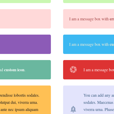
er
I am a message box with
cu
I am a message box with
camera
custom icon
nd
.
I am a message bo
endisse lobortis sodales.
You can add any am
utpat dui, viverra urna.
sodales. Maecenas 
notifications_paused
 ante nec ipsum aliquam
viverra urna. Phas