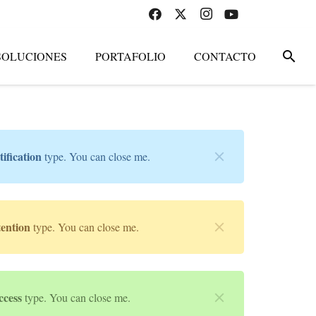
search
SOLUCIONES
PORTAFOLIO
CONTACTO
tification
type. You can close me.
tention
type. You can close me.
ccess
type. You can close me.