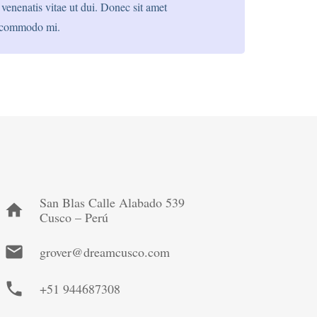
venenatis vitae ut dui. Donec sit amet
 commodo mi.
San Blas Calle Alabado 539
home
Cusco – Perú
mail
grover@dreamcusco.com
phone
+51 944687308