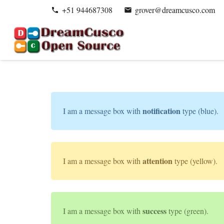
+51 944687308
grover@dreamcusco.com
phone
email
notification
I am a message box with
type (blue).
attention
I am a message box with
type (yellow).
success
I am a message box with
type (green).