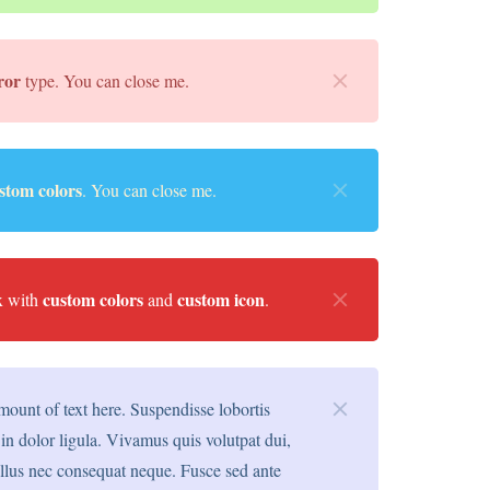
ror
type. You can close me.
stom colors
. You can close me.
custom colors
custom icon
x with
and
.
ount of text here. Suspendisse lobortis
in dolor ligula. Vivamus quis volutpat dui,
ellus nec consequat neque. Fusce sed ante