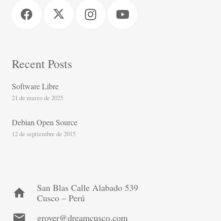
Recent Posts
Software Libre
21 de marzo de 2025
Debian Open Source
12 de septiembre de 2015
San Blas Calle Alabado 539
home
Cusco – Perú
mail
grover@dreamcusco.com