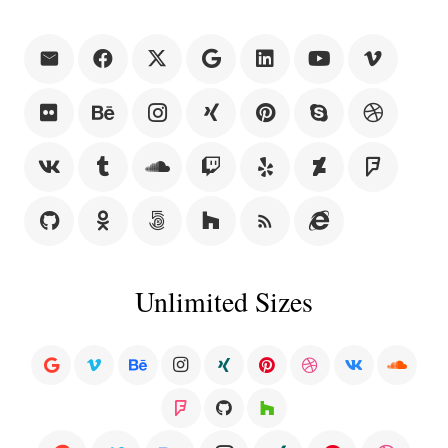
rss_feed
Unlimited Sizes