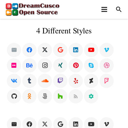
search
4 Different Styles
rss_feed
settings