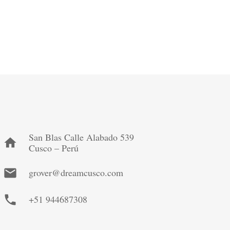
San Blas Calle Alabado 539
home
Cusco – Perú
mail
grover@dreamcusco.com
phone
+51 944687308