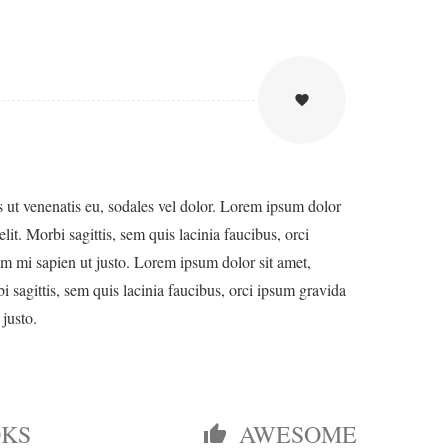
favorite
is ut venenatis eu, sodales vel dolor. Lorem ipsum dolor
elit. Morbi sagittis, sem quis lacinia faucibus, orci
um mi sapien ut justo. Lorem ipsum dolor sit amet,
bi sagittis, sem quis lacinia faucibus, orci ipsum gravida
 justo.
OKS
AWESOME
thumb_up