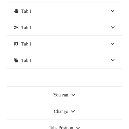
Tab 1
pan_tool
Tab 1
send
Tab 1
map
Tab 1
file_copy
You can
Change
Tabs Position