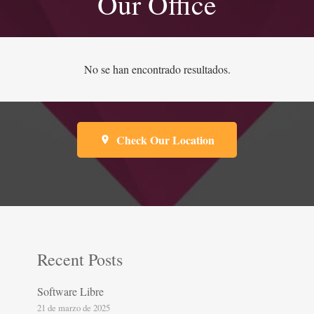
Our Office
No se han encontrado resultados.
Check Our Location
place
Recent Posts
Software Libre
21 de marzo de 2025