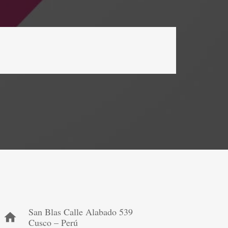
San Blas Calle Alabado 539
home
Cusco – Perú