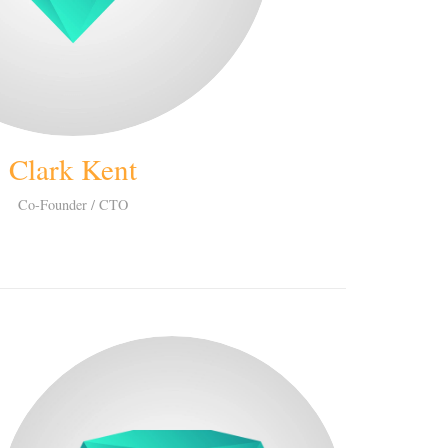
Clark Kent
Co-Founder / CTO