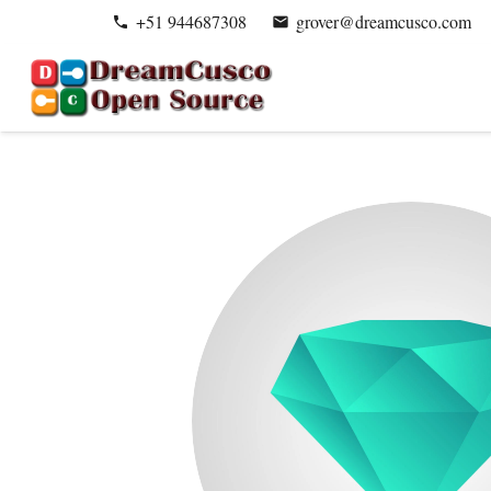
+51 944687308
grover@dreamcusco.com
phone
email