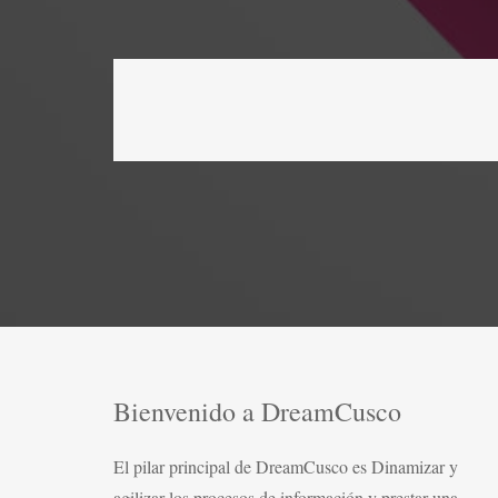
Bienvenido a DreamCusco
El pilar principal de DreamCusco es Dinamizar y
agilizar los procesos de información y prestar una