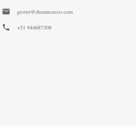
mail
grover@dreamcusco.com
phone
+51 944687308